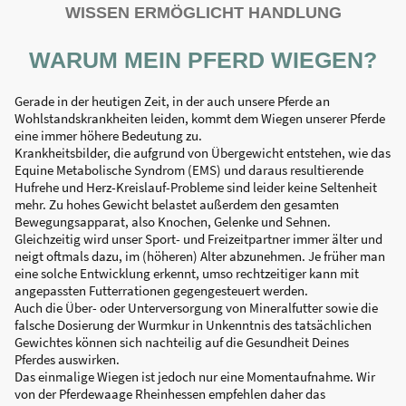
WISSEN ERMÖGLICHT HANDLUNG
WARUM MEIN PFERD WIEGEN?
Gerade in der heutigen Zeit, in der auch unsere Pferde an
Wohlstandskrankheiten leiden, kommt dem Wiegen unserer Pferde
eine immer höhere Bedeutung zu.
Krankheitsbilder, die aufgrund von Übergewicht entstehen, wie das
Equine Metabolische Syndrom (EMS) und daraus resultierende
Hufrehe und Herz-Kreislauf-Probleme sind leider keine Seltenheit
mehr. Zu hohes Gewicht belastet außerdem den gesamten
Bewegungsapparat, also Knochen, Gelenke und Sehnen.
Gleichzeitig wird unser Sport- und Freizeitpartner immer älter und
neigt oftmals dazu, im (höheren) Alter abzunehmen. Je früher man
eine solche Entwicklung erkennt, umso rechtzeitiger kann mit
angepassten Futterrationen gegengesteuert werden.
Auch die Über- oder Unterversorgung von Mineralfutter sowie die
falsche Dosierung der Wurmkur in Unkenntnis des tatsächlichen
Gewichtes können sich nachteilig auf die Gesundheit Deines
Pferdes auswirken.
Das einmalige Wiegen ist jedoch nur eine Momentaufnahme. Wir
von der Pferdewaage Rheinhessen empfehlen daher das