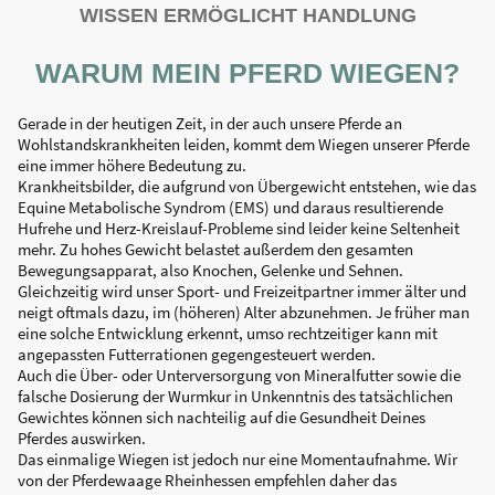
WISSEN ERMÖGLICHT HANDLUNG
WARUM MEIN PFERD WIEGEN?
Gerade in der heutigen Zeit, in der auch unsere Pferde an
Wohlstandskrankheiten leiden, kommt dem Wiegen unserer Pferde
eine immer höhere Bedeutung zu.
Krankheitsbilder, die aufgrund von Übergewicht entstehen, wie das
Equine Metabolische Syndrom (EMS) und daraus resultierende
Hufrehe und Herz-Kreislauf-Probleme sind leider keine Seltenheit
mehr. Zu hohes Gewicht belastet außerdem den gesamten
Bewegungsapparat, also Knochen, Gelenke und Sehnen.
Gleichzeitig wird unser Sport- und Freizeitpartner immer älter und
neigt oftmals dazu, im (höheren) Alter abzunehmen. Je früher man
eine solche Entwicklung erkennt, umso rechtzeitiger kann mit
angepassten Futterrationen gegengesteuert werden.
Auch die Über- oder Unterversorgung von Mineralfutter sowie die
falsche Dosierung der Wurmkur in Unkenntnis des tatsächlichen
Gewichtes können sich nachteilig auf die Gesundheit Deines
Pferdes auswirken.
Das einmalige Wiegen ist jedoch nur eine Momentaufnahme. Wir
von der Pferdewaage Rheinhessen empfehlen daher das