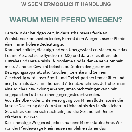
WISSEN ERMÖGLICHT HANDLUNG
WARUM MEIN PFERD WIEGEN?
Gerade in der heutigen Zeit, in der auch unsere Pferde an
Wohlstandskrankheiten leiden, kommt dem Wiegen unserer Pferde
eine immer höhere Bedeutung zu.
Krankheitsbilder, die aufgrund von Übergewicht entstehen, wie das
Equine Metabolische Syndrom (EMS) und daraus resultierende
Hufrehe und Herz-Kreislauf-Probleme sind leider keine Seltenheit
mehr. Zu hohes Gewicht belastet außerdem den gesamten
Bewegungsapparat, also Knochen, Gelenke und Sehnen.
Gleichzeitig wird unser Sport- und Freizeitpartner immer älter und
neigt oftmals dazu, im (höheren) Alter abzunehmen. Je früher man
eine solche Entwicklung erkennt, umso rechtzeitiger kann mit
angepassten Futterrationen gegengesteuert werden.
Auch die Über- oder Unterversorgung von Mineralfutter sowie die
falsche Dosierung der Wurmkur in Unkenntnis des tatsächlichen
Gewichtes können sich nachteilig auf die Gesundheit Deines
Pferdes auswirken.
Das einmalige Wiegen ist jedoch nur eine Momentaufnahme. Wir
von der Pferdewaage Rheinhessen empfehlen daher das