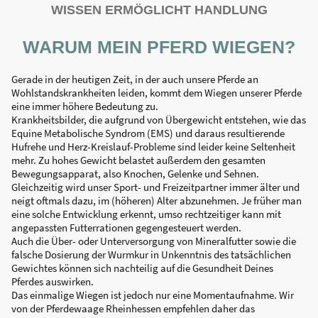
WISSEN ERMÖGLICHT HANDLUNG
WARUM MEIN PFERD WIEGEN?
Gerade in der heutigen Zeit, in der auch unsere Pferde an
Wohlstandskrankheiten leiden, kommt dem Wiegen unserer Pferde
eine immer höhere Bedeutung zu.
Krankheitsbilder, die aufgrund von Übergewicht entstehen, wie das
Equine Metabolische Syndrom (EMS) und daraus resultierende
Hufrehe und Herz-Kreislauf-Probleme sind leider keine Seltenheit
mehr. Zu hohes Gewicht belastet außerdem den gesamten
Bewegungsapparat, also Knochen, Gelenke und Sehnen.
Gleichzeitig wird unser Sport- und Freizeitpartner immer älter und
neigt oftmals dazu, im (höheren) Alter abzunehmen. Je früher man
eine solche Entwicklung erkennt, umso rechtzeitiger kann mit
angepassten Futterrationen gegengesteuert werden.
Auch die Über- oder Unterversorgung von Mineralfutter sowie die
falsche Dosierung der Wurmkur in Unkenntnis des tatsächlichen
Gewichtes können sich nachteilig auf die Gesundheit Deines
Pferdes auswirken.
Das einmalige Wiegen ist jedoch nur eine Momentaufnahme. Wir
von der Pferdewaage Rheinhessen empfehlen daher das