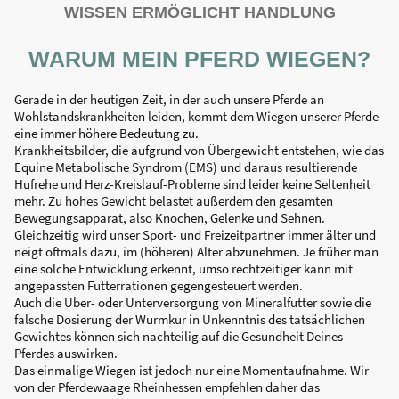
WISSEN ERMÖGLICHT HANDLUNG
WARUM MEIN PFERD WIEGEN?
Gerade in der heutigen Zeit, in der auch unsere Pferde an
Wohlstandskrankheiten leiden, kommt dem Wiegen unserer Pferde
eine immer höhere Bedeutung zu.
Krankheitsbilder, die aufgrund von Übergewicht entstehen, wie das
Equine Metabolische Syndrom (EMS) und daraus resultierende
Hufrehe und Herz-Kreislauf-Probleme sind leider keine Seltenheit
mehr. Zu hohes Gewicht belastet außerdem den gesamten
Bewegungsapparat, also Knochen, Gelenke und Sehnen.
Gleichzeitig wird unser Sport- und Freizeitpartner immer älter und
neigt oftmals dazu, im (höheren) Alter abzunehmen. Je früher man
eine solche Entwicklung erkennt, umso rechtzeitiger kann mit
angepassten Futterrationen gegengesteuert werden.
Auch die Über- oder Unterversorgung von Mineralfutter sowie die
falsche Dosierung der Wurmkur in Unkenntnis des tatsächlichen
Gewichtes können sich nachteilig auf die Gesundheit Deines
Pferdes auswirken.
Das einmalige Wiegen ist jedoch nur eine Momentaufnahme. Wir
von der Pferdewaage Rheinhessen empfehlen daher das