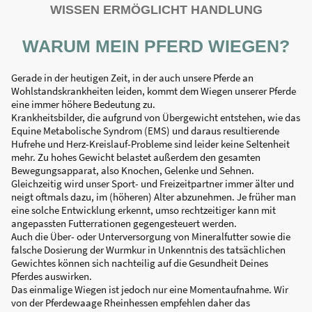
WISSEN ERMÖGLICHT HANDLUNG
WARUM MEIN PFERD WIEGEN?
Gerade in der heutigen Zeit, in der auch unsere Pferde an
Wohlstandskrankheiten leiden, kommt dem Wiegen unserer Pferde
eine immer höhere Bedeutung zu.
Krankheitsbilder, die aufgrund von Übergewicht entstehen, wie das
Equine Metabolische Syndrom (EMS) und daraus resultierende
Hufrehe und Herz-Kreislauf-Probleme sind leider keine Seltenheit
mehr. Zu hohes Gewicht belastet außerdem den gesamten
Bewegungsapparat, also Knochen, Gelenke und Sehnen.
Gleichzeitig wird unser Sport- und Freizeitpartner immer älter und
neigt oftmals dazu, im (höheren) Alter abzunehmen. Je früher man
eine solche Entwicklung erkennt, umso rechtzeitiger kann mit
angepassten Futterrationen gegengesteuert werden.
Auch die Über- oder Unterversorgung von Mineralfutter sowie die
falsche Dosierung der Wurmkur in Unkenntnis des tatsächlichen
Gewichtes können sich nachteilig auf die Gesundheit Deines
Pferdes auswirken.
Das einmalige Wiegen ist jedoch nur eine Momentaufnahme. Wir
von der Pferdewaage Rheinhessen empfehlen daher das