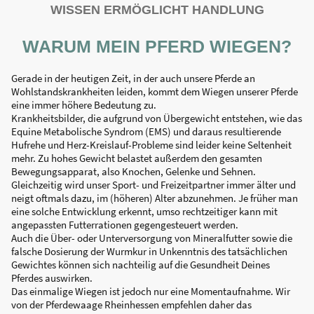
WISSEN ERMÖGLICHT HANDLUNG
WARUM MEIN PFERD WIEGEN?
Gerade in der heutigen Zeit, in der auch unsere Pferde an
Wohlstandskrankheiten leiden, kommt dem Wiegen unserer Pferde
eine immer höhere Bedeutung zu.
Krankheitsbilder, die aufgrund von Übergewicht entstehen, wie das
Equine Metabolische Syndrom (EMS) und daraus resultierende
Hufrehe und Herz-Kreislauf-Probleme sind leider keine Seltenheit
mehr. Zu hohes Gewicht belastet außerdem den gesamten
Bewegungsapparat, also Knochen, Gelenke und Sehnen.
Gleichzeitig wird unser Sport- und Freizeitpartner immer älter und
neigt oftmals dazu, im (höheren) Alter abzunehmen. Je früher man
eine solche Entwicklung erkennt, umso rechtzeitiger kann mit
angepassten Futterrationen gegengesteuert werden.
Auch die Über- oder Unterversorgung von Mineralfutter sowie die
falsche Dosierung der Wurmkur in Unkenntnis des tatsächlichen
Gewichtes können sich nachteilig auf die Gesundheit Deines
Pferdes auswirken.
Das einmalige Wiegen ist jedoch nur eine Momentaufnahme. Wir
von der Pferdewaage Rheinhessen empfehlen daher das