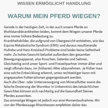
WISSEN ERMÖGLICHT HANDLUNG
WARUM MEIN PFERD WIEGEN?
Gerade in der heutigen Zeit, in der auch unsere Pferde an
Wohlstandskrankheiten leiden, kommt dem Wiegen unserer Pferde
eine immer höhere Bedeutung zu.
Krankheitsbilder, die aufgrund von Übergewicht entstehen, wie das
Equine Metabolische Syndrom (EMS) und daraus resultierende
Hufrehe und Herz-Kreislauf-Probleme sind leider keine Seltenheit
mehr. Zu hohes Gewicht belastet außerdem den gesamten
Bewegungsapparat, also Knochen, Gelenke und Sehnen.
Gleichzeitig wird unser Sport- und Freizeitpartner immer älter und
neigt oftmals dazu, im (höheren) Alter abzunehmen. Je früher man
eine solche Entwicklung erkennt, umso rechtzeitiger kann mit
angepassten Futterrationen gegengesteuert werden.
Auch die Über- oder Unterversorgung von Mineralfutter sowie die
falsche Dosierung der Wurmkur in Unkenntnis des tatsächlichen
Gewichtes können sich nachteilig auf die Gesundheit Deines
Pferdes auswirken.
Das einmalige Wiegen ist jedoch nur eine Momentaufnahme. Wir
von der Pferdewaage Rheinhessen empfehlen daher das