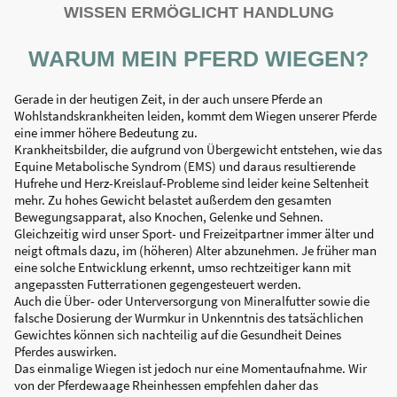
WISSEN ERMÖGLICHT HANDLUNG
WARUM MEIN PFERD WIEGEN?
Gerade in der heutigen Zeit, in der auch unsere Pferde an
Wohlstandskrankheiten leiden, kommt dem Wiegen unserer Pferde
eine immer höhere Bedeutung zu.
Krankheitsbilder, die aufgrund von Übergewicht entstehen, wie das
Equine Metabolische Syndrom (EMS) und daraus resultierende
Hufrehe und Herz-Kreislauf-Probleme sind leider keine Seltenheit
mehr. Zu hohes Gewicht belastet außerdem den gesamten
Bewegungsapparat, also Knochen, Gelenke und Sehnen.
Gleichzeitig wird unser Sport- und Freizeitpartner immer älter und
neigt oftmals dazu, im (höheren) Alter abzunehmen. Je früher man
eine solche Entwicklung erkennt, umso rechtzeitiger kann mit
angepassten Futterrationen gegengesteuert werden.
Auch die Über- oder Unterversorgung von Mineralfutter sowie die
falsche Dosierung der Wurmkur in Unkenntnis des tatsächlichen
Gewichtes können sich nachteilig auf die Gesundheit Deines
Pferdes auswirken.
Das einmalige Wiegen ist jedoch nur eine Momentaufnahme. Wir
von der Pferdewaage Rheinhessen empfehlen daher das