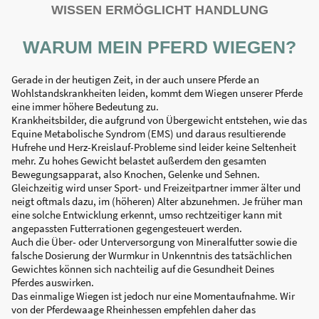
WISSEN ERMÖGLICHT HANDLUNG
WARUM MEIN PFERD WIEGEN?
Gerade in der heutigen Zeit, in der auch unsere Pferde an
Wohlstandskrankheiten leiden, kommt dem Wiegen unserer Pferde
eine immer höhere Bedeutung zu.
Krankheitsbilder, die aufgrund von Übergewicht entstehen, wie das
Equine Metabolische Syndrom (EMS) und daraus resultierende
Hufrehe und Herz-Kreislauf-Probleme sind leider keine Seltenheit
mehr. Zu hohes Gewicht belastet außerdem den gesamten
Bewegungsapparat, also Knochen, Gelenke und Sehnen.
Gleichzeitig wird unser Sport- und Freizeitpartner immer älter und
neigt oftmals dazu, im (höheren) Alter abzunehmen. Je früher man
eine solche Entwicklung erkennt, umso rechtzeitiger kann mit
angepassten Futterrationen gegengesteuert werden.
Auch die Über- oder Unterversorgung von Mineralfutter sowie die
falsche Dosierung der Wurmkur in Unkenntnis des tatsächlichen
Gewichtes können sich nachteilig auf die Gesundheit Deines
Pferdes auswirken.
Das einmalige Wiegen ist jedoch nur eine Momentaufnahme. Wir
von der Pferdewaage Rheinhessen empfehlen daher das