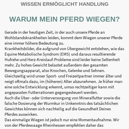
WISSEN ERMÖGLICHT HANDLUNG
WARUM MEIN PFERD WIEGEN?
Gerade in der heutigen Zeit, in der auch unsere Pferde an
Wohlstandskrankheiten leiden, kommt dem Wiegen unserer Pferde
eine immer höhere Bedeutung zu.
Krankheitsbilder, die aufgrund von Übergewicht entstehen, wie das
Equine Metabolische Syndrom (EMS) und daraus resultierende
Hufrehe und Herz-Kreislauf-Probleme sind leider keine Seltenheit
mehr. Zu hohes Gewicht belastet außerdem den gesamten
Bewegungsapparat, also Knochen, Gelenke und Sehnen.
Gleichzeitig wird unser Sport- und Freizeitpartner immer älter und
neigt oftmals dazu, im (höheren) Alter abzunehmen. Je früher man
eine solche Entwicklung erkennt, umso rechtzeitiger kann mit
angepassten Futterrationen gegengesteuert werden.
Auch die Über- oder Unterversorgung von Mineralfutter sowie die
falsche Dosierung der Wurmkur in Unkenntnis des tatsächlichen
Gewichtes können sich nachteilig auf die Gesundheit Deines
Pferdes auswirken.
Das einmalige Wiegen ist jedoch nur eine Momentaufnahme. Wir
von der Pferdewaage Rheinhessen empfehlen daher das