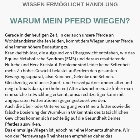
WISSEN ERMÖGLICHT HANDLUNG
WARUM MEIN PFERD WIEGEN?
Gerade in der heutigen Zeit, in der auch unsere Pferde an
Wohlstandskrankheiten leiden, kommt dem Wiegen unserer Pferde
eine immer höhere Bedeutung zu.
Krankheitsbilder, die aufgrund von Übergewicht entstehen, wie das
Equine Metabolische Syndrom (EMS) und daraus resultierende
Hufrehe und Herz-Kreislauf-Probleme sind leider keine Seltenheit
mehr. Zu hohes Gewicht belastet außerdem den gesamten
Bewegungsapparat, also Knochen, Gelenke und Sehnen.
Gleichzeitig wird unser Sport- und Freizeitpartner immer älter und
neigt oftmals dazu, im (höheren) Alter abzunehmen. Je früher man
eine solche Entwicklung erkennt, umso rechtzeitiger kann mit
angepassten Futterrationen gegengesteuert werden.
Auch die Über- oder Unterversorgung von Mineralfutter sowie die
falsche Dosierung der Wurmkur in Unkenntnis des tatsächlichen
Gewichtes können sich nachteilig auf die Gesundheit Deines
Pferdes auswirken.
Das einmalige Wiegen ist jedoch nur eine Momentaufnahme. Wir
von der Pferdewaage Rheinhessen empfehlen daher das