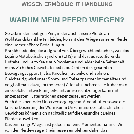
WISSEN ERMÖGLICHT HANDLUNG
WARUM MEIN PFERD WIEGEN?
Gerade in der heutigen Zeit, in der auch unsere Pferde an
Wohlstandskrankheiten leiden, kommt dem Wiegen unserer Pferde
eine immer höhere Bedeutung zu.
Krankheitsbilder, die aufgrund von Übergewicht entstehen, wie das
Equine Metabolische Syndrom (EMS) und daraus resultierende
Hufrehe und Herz-Kreislauf-Probleme sind leider keine Seltenheit
mehr. Zu hohes Gewicht belastet außerdem den gesamten
Bewegungsapparat, also Knochen, Gelenke und Sehnen.
Gleichzeitig wird unser Sport- und Freizeitpartner immer älter und
neigt oftmals dazu, im (höheren) Alter abzunehmen. Je früher man
eine solche Entwicklung erkennt, umso rechtzeitiger kann mit
angepassten Futterrationen gegengesteuert werden.
Auch die Über- oder Unterversorgung von Mineralfutter sowie die
falsche Dosierung der Wurmkur in Unkenntnis des tatsächlichen
Gewichtes können sich nachteilig auf die Gesundheit Deines
Pferdes auswirken.
Das einmalige Wiegen ist jedoch nur eine Momentaufnahme. Wir
von der Pferdewaage Rheinhessen empfehlen daher das