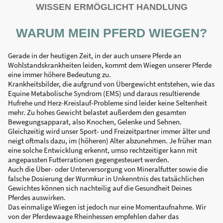
WISSEN ERMÖGLICHT HANDLUNG
WARUM MEIN PFERD WIEGEN?
Gerade in der heutigen Zeit, in der auch unsere Pferde an
Wohlstandskrankheiten leiden, kommt dem Wiegen unserer Pferde
eine immer höhere Bedeutung zu.
Krankheitsbilder, die aufgrund von Übergewicht entstehen, wie das
Equine Metabolische Syndrom (EMS) und daraus resultierende
Hufrehe und Herz-Kreislauf-Probleme sind leider keine Seltenheit
mehr. Zu hohes Gewicht belastet außerdem den gesamten
Bewegungsapparat, also Knochen, Gelenke und Sehnen.
Gleichzeitig wird unser Sport- und Freizeitpartner immer älter und
neigt oftmals dazu, im (höheren) Alter abzunehmen. Je früher man
eine solche Entwicklung erkennt, umso rechtzeitiger kann mit
angepassten Futterrationen gegengesteuert werden.
Auch die Über- oder Unterversorgung von Mineralfutter sowie die
falsche Dosierung der Wurmkur in Unkenntnis des tatsächlichen
Gewichtes können sich nachteilig auf die Gesundheit Deines
Pferdes auswirken.
Das einmalige Wiegen ist jedoch nur eine Momentaufnahme. Wir
von der Pferdewaage Rheinhessen empfehlen daher das