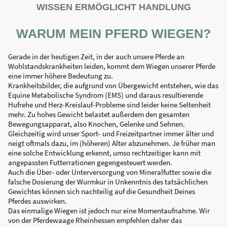
WISSEN ERMÖGLICHT HANDLUNG
WARUM MEIN PFERD WIEGEN?
Gerade in der heutigen Zeit, in der auch unsere Pferde an
Wohlstandskrankheiten leiden, kommt dem Wiegen unserer Pferde
eine immer höhere Bedeutung zu.
Krankheitsbilder, die aufgrund von Übergewicht entstehen, wie das
Equine Metabolische Syndrom (EMS) und daraus resultierende
Hufrehe und Herz-Kreislauf-Probleme sind leider keine Seltenheit
mehr. Zu hohes Gewicht belastet außerdem den gesamten
Bewegungsapparat, also Knochen, Gelenke und Sehnen.
Gleichzeitig wird unser Sport- und Freizeitpartner immer älter und
neigt oftmals dazu, im (höheren) Alter abzunehmen. Je früher man
eine solche Entwicklung erkennt, umso rechtzeitiger kann mit
angepassten Futterrationen gegengesteuert werden.
Auch die Über- oder Unterversorgung von Mineralfutter sowie die
falsche Dosierung der Wurmkur in Unkenntnis des tatsächlichen
Gewichtes können sich nachteilig auf die Gesundheit Deines
Pferdes auswirken.
Das einmalige Wiegen ist jedoch nur eine Momentaufnahme. Wir
von der Pferdewaage Rheinhessen empfehlen daher das