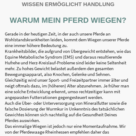
WISSEN ERMÖGLICHT HANDLUNG
WARUM MEIN PFERD WIEGEN?
Gerade in der heutigen Zeit, in der auch unsere Pferde an
Wohlstandskrankheiten leiden, kommt dem Wiegen unserer Pferde
eine immer höhere Bedeutung zu.
Krankheitsbilder, die aufgrund von Übergewicht entstehen, wie das
Equine Metabolische Syndrom (EMS) und daraus resultierende
Hufrehe und Herz-Kreislauf-Probleme sind leider keine Seltenheit
mehr. Zu hohes Gewicht belastet außerdem den gesamten
Bewegungsapparat, also Knochen, Gelenke und Sehnen.
Gleichzeitig wird unser Sport- und Freizeitpartner immer älter und
neigt oftmals dazu, im (höheren) Alter abzunehmen. Je früher man
eine solche Entwicklung erkennt, umso rechtzeitiger kann mit
angepassten Futterrationen gegengesteuert werden.
Auch die Über- oder Unterversorgung von Mineralfutter sowie die
falsche Dosierung der Wurmkur in Unkenntnis des tatsächlichen
Gewichtes können sich nachteilig auf die Gesundheit Deines
Pferdes auswirken.
Das einmalige Wiegen ist jedoch nur eine Momentaufnahme. Wir
von der Pferdewaage Rheinhessen empfehlen daher das